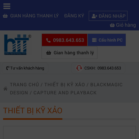
GIAN HÀNG THANH LÝ
ĐĂNG KÝ
ĐĂNG NHẬP
Giỏ hàng
0983.643.653
Cấu hình PC
Gian hàng thanh lý
Tư vấn khách hàng
CSKH: 0983.643.653
TRANG CHỦ
/
THIẾT BỊ KỸ XẢO
/
BLACKMAGIC
DESIGN
/
CAPTURE AND PLAYBACK
THIẾT BỊ KỸ XẢO