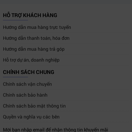
Khả năng hỗ trợ RAID mềm trên macOS và Windows
giúp người dùng dễ dàng cấu hình RAID 0 để tăng tốc
HỖ TRỢ KHÁCH HÀNG
độ hoặc RAID 1 để tăng độ an toàn dữ liệu.
Hướng dẫn mua hàng trực tuyến
Blackmagic MultiDock 10G
cũng tương thích hoàn hảo
Hướng dẫn thanh toán, hóa đơn
với HyperDeck Extreme 8K HDR, cho phép ghi và
playback trực tiếp trên nhiều SSD tốc độ cao.
Hướng dẫn mua hàng trả góp
Hỗ trợ dự án, doanh nghiệp
CHÍNH SÁCH CHUNG
Chính sách vận chuyển
Chính sách bảo hành
Chính sách bảo mật thông tin
Quyền và nghĩa vụ các bên
Mời bạn nhập email để nhận thông tin khuyến mãi