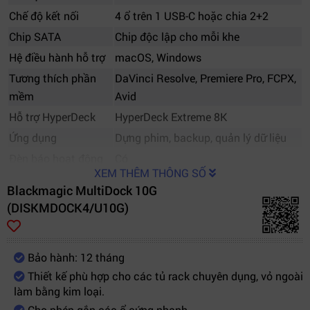
Chế độ kết nối
4 ổ trên 1 USB-C hoặc chia 2+2
Chip SATA
Chip độc lập cho mỗi khe
Hệ điều hành hỗ trợ
macOS, Windows
Tương thích phần
DaVinci Resolve, Premiere Pro, FCPX,
mềm
Avid
Hỗ trợ HyperDeck
HyperDeck Extreme 8K
Ứng dụng
Dựng phim, backup, quản lý dữ liệu
Đèn báo hoạt động
Có
XEM THÊM THÔNG SỐ
Nguồn điện
AC tích hợp
Blackmagic MultiDock 10G
Hỗ trợ SSD
SSD 2.5 inch
(DISKMDOCK4/U10G)
Hỗ trợ HDD
HDD 2.5 inch
Cổng USB-C
2 cổng
Bảo hành: 12 tháng
Chế độ chia kết nối
Dual host
Thiết kế phù hợp cho các tủ rack chuyên dụng, vỏ ngoài
Thương hiệu
Blackmagic Design
làm bằng kim loại.
Cho phép gắn các ổ cứng nhanh.