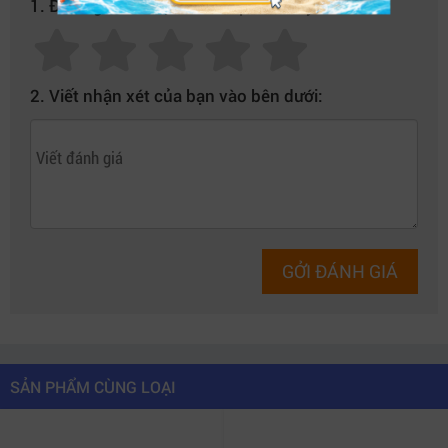
1. Đánh giá của bạn về sản phẩm này:
workflow DaVinci Resolve, Premiere Pro, Final Cut Pro
và các hệ thống dựng phim chuyên nghiệp sử dụng
media tốc độ cao.
2. Viết nhận xét của bạn vào bên dưới:
GỞI ĐÁNH GIÁ
SẢN PHẨM CÙNG LOẠI