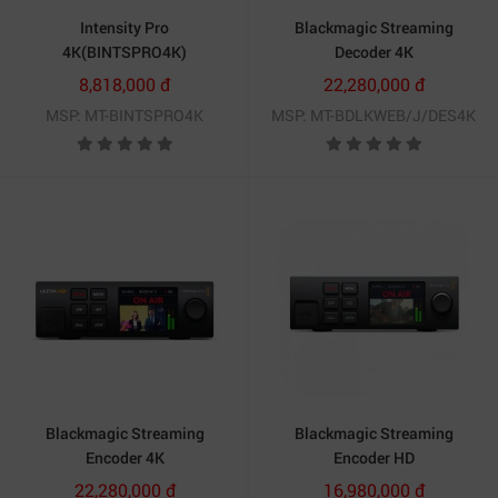
Intensity Pro
Blackmagic Streaming
4K(BINTSPRO4K)
Decoder 4K
(BDLKWEB/J/DES4K)
8,818,000 đ
22,280,000 đ
MSP: MT-BINTSPRO4K
MSP: MT-BDLKWEB/J/DES4K
Dựng trực tiếp từ SSD với Blackmagic MultiDock 10G USB-C
Blackmagic Streaming
Blackmagic Streaming
10Gb/s.
Encoder 4K
Encoder HD
(BDLKWEB/D/SED4K)
(BDLKWEB/C/SEDHD)
22,280,000 đ
16,980,000 đ