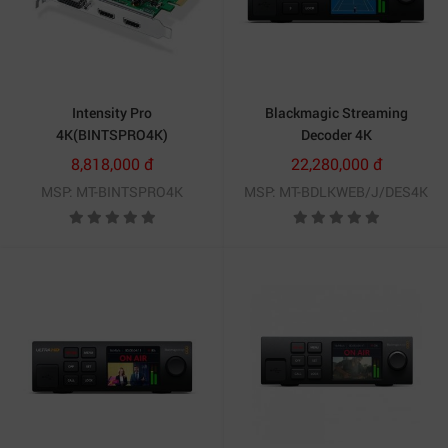
Thiết bị còn hỗ trợ nhúng Closed Caption CEA-608 và
CEA-708 vào luồng RTMP giúp tăng tính chuyên nghiệp
cho hệ thống phát sóng.
Intensity Pro
Blackmagic Streaming
4K(BINTSPRO4K)
Decoder 4K
(BDLKWEB/J/DES4K)
8,818,000 đ
22,280,000 đ
MSP: MT-BINTSPRO4K
MSP: MT-BDLKWEB/J/DES4K