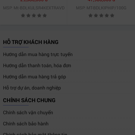
Twitch
MSP: Mt-BDLKULSR4KEXTRAVD
MSP: MT-BDLKIPHIP/100G
Zoom
Microsoft Teams
OBS Studio
Wirecast
HỖ TRỢ KHÁCH HÀNG
VLC
Hướng dẫn mua hàng trực tuyến
Skype
Restream
Hướng dẫn thanh toán, hóa đơn
Hướng dẫn mua hàng trả góp
Nhờ khả năng tương thích mạnh mẽ,
Blackmagic
Streaming Encoder HD (BDLKWEB/C/SEDHD)
Hỗ trợ dự án, doanh nghiệp
có thể sử
dụng trong:
CHÍNH SÁCH CHUNG
Livestream bán hàng
Chính sách vận chuyển
Phát sóng sự kiện
Chính sách bảo hành
Hội nghị trực tuyến
Chính sách bảo mật thông tin