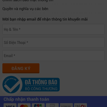
Nhà thờ trực tuyến
Quyền và nghĩa vụ các bên
Studio đào tạo online
Production broadcast HD
Mời bạn nhập email để nhận thông tin khuyến mãi
Thiết bị hỗ trợ điều khiển qua Ethernet, USB-C hoặc
bảng điều khiển mặt trước với màn hình LCD màu 2.2
inch giúp giám sát tín hiệu nhanh chóng.
ĐĂNG KÝ
Chấp nhận thanh toán