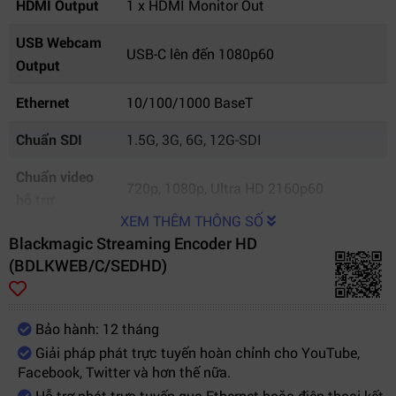
HDMI Output
1 x HDMI Monitor Out
USB Webcam
USB-C lên đến 1080p60
Output
Ethernet
10/100/1000 BaseT
Chuẩn SDI
1.5G, 3G, 6G, 12G-SDI
Chuẩn video
720p, 1080p, Ultra HD 2160p60
hỗ trợ
XEM THÊM THÔNG SỐ
Không gian
Blackmagic Streaming Encoder HD
Rec.601, Rec.709, Rec.2020
màu
(BDLKWEB/C/SEDHD)
Streaming
RTMP
Protocol
Bảo hành: 12 tháng
Giải pháp phát trực tuyến hoàn chỉnh cho YouTube,
Closed
CEA-608, CEA-708
Facebook, Twitter và hơn thế nữa.
Captions
Hỗ trợ phát trực tuyến qua Ethernet hoặc điện thoại kết