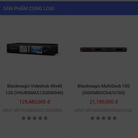
SẢN PHẨM CÙNG LOẠI
Blackmagic Videohub 40x40
Blackmagic MultiDock 10G
Hỗ trợ SMPTE ST 2110 IP
12G (VHUBSMAS12G040040)
(DISKMDOCK4/U10G)
129,480,000 đ
21,780,000 đ
2. Hiệu năng streaming ổn định với hỗ
MSP: MT-VHUBSMAS12G040040
MSP: MT-DISKMDOCK4/U10G
trợ Full HD 1080p60
Blackmagic
Streaming Encoder HD
(BDLKWEB/C/SEDHD)
hỗ trợ chuẩn video lên đến Full