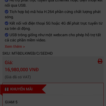
nối qua USB.
Màn hình điều
LCD màu 2.2 inch tích hợp
Tích hợp bộ mã hóa H.264 phần cứng chất lượng phát
khiển
sóng.
Điều khiển
Front Panel, USB-C, Ethernet
Kết nối với điện thoại 5G hoặc 4G để phát trực tuyến từ
xa trên di động.
Phần mềm
USB trông giống như một webcam cho phép hỗ trợ tất
OBS, Zoom, Teams, YouTube, Twitch...
tương thích
cả các phần mềm video.
Xem thêm >
Hệ điều hành
Windows, macOS, Linux, Chrome OS
SKU: MT-BDLKWEB/C/SEDHD
hỗ trợ
Giá:
Nguồn điện
100-240V AC / 12V DC XLR
16,980,000 VNĐ
Livestream, Broadcast, Webinar,
Ứng dụng
(Giá đã có VAT)
Production
KHUYẾN MÃI
GIAM 5