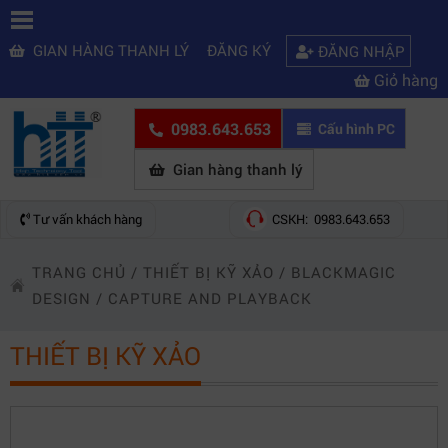
GIAN HÀNG THANH LÝ
ĐĂNG KÝ
ĐĂNG NHẬP
Giỏ hàng
0983.643.653
Cấu hình PC
Gian hàng thanh lý
Tư vấn khách hàng
CSKH: 0983.643.653
TRANG CHỦ
/
THIẾT BỊ KỸ XẢO
/
BLACKMAGIC
DESIGN
/
CAPTURE AND PLAYBACK
THIẾT BỊ KỸ XẢO