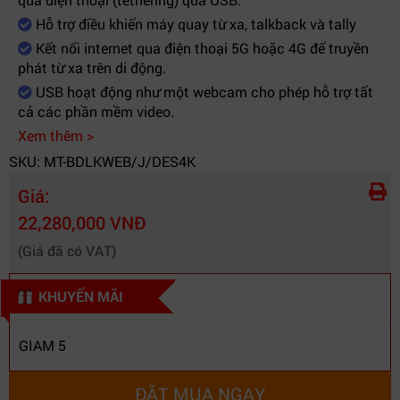
Phần mềm hỗ
Hỗ trợ điều khiển máy quay từ xa, talkback và tally
Blackmagic Streaming Utility
trợ
Kết nối internet qua điện thoại 5G hoặc 4G để truyền
phát từ xa trên di động.
Hệ điều hành
Windows, macOS
USB hoạt động như một webcam cho phép hỗ trợ tất
hỗ trợ
cả các phần mềm video.
Nguồn điện
AC và DC dự phòng
Xem thêm >
SKU: MT-BDLKWEB/J/DES4K
Ứng dụng
Broadcast, livestream, remote production
Giá:
22,280,000 VNĐ
(Giá đã có VAT)
KHUYẾN MÃI
GIAM 5
ĐẶT MUA NGAY