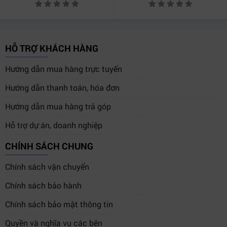
Điều này đặc biệt hữu ích cho:
Remote production
Livestream đa địa điểm
HỖ TRỢ KHÁCH HÀNG
Broadcast lưu động
Hướng dẫn mua hàng trực tuyến
Studio hybrid production
Hướng dẫn thanh toán, hóa đơn
Ngoài ra, thiết bị hỗ trợ kết nối internet qua:
Hướng dẫn mua hàng trả góp
Ethernet
Hỗ trợ dự án, doanh nghiệp
USB-C tethering
CHÍNH SÁCH CHUNG
Điện thoại 5G
Điện thoại 4G
Chính sách vận chuyển
Chính sách bảo hành
Khi mạng chính gặp sự cố, hệ thống có thể tự động
chuyển sang kết nối dự phòng để duy trì streaming liên
Chính sách bảo mật thông tin
tục.
Quyền và nghĩa vụ các bên