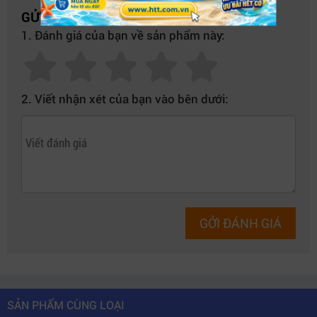
Hệ thống truyền hình IP
GỬI NHẬN XÉT CỦA BẠN
1. Đánh giá của bạn về sản phẩm này:
Không giống các decoder thông thường,
Blackmagic
Streaming Decoder 4K
hỗ trợ đầy đủ:
Talkback nội bộ
2. Viết nhận xét của bạn vào bên dưới:
Tally camera
Điều khiển camera từ xa
Streaming Ultra HD
Kết nối internet dự phòng
Đây là giải pháp lý tưởng để xây dựng các liên kết video
GỞI ĐÁNH GIÁ
point-to-point chất lượng cao qua internet.
SẢN PHẨM CÙNG LOẠI