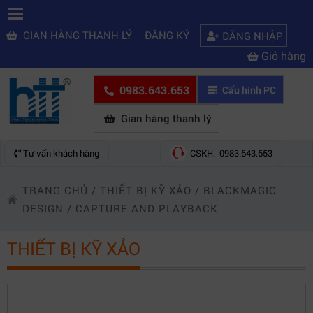
GIAN HÀNG THANH LÝ
ĐĂNG KÝ
ĐĂNG NHẬP
Giỏ hàng
0983.643.653
Cấu hình PC
Gian hàng thanh lý
Tư vấn khách hàng
CSKH: 0983.643.653
TRANG CHỦ
/
THIẾT BỊ KỸ XẢO
/
BLACKMAGIC
DESIGN
/
CAPTURE AND PLAYBACK
THIẾT BỊ KỸ XẢO