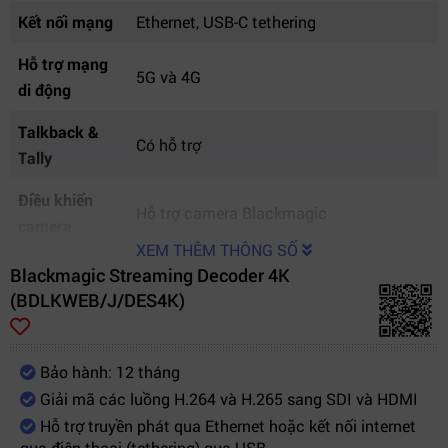
Kết nối mạng
Ethernet, USB-C tethering
Hỗ trợ mạng
5G và 4G
di động
Talkback &
Có hỗ trợ
Tally
Điều khiển
Hỗ trợ camera Blackmagic
camera
XEM THÊM THÔNG SỐ
Đầu vào tham
Blackmagic Streaming Decoder 4K
12G-SDI Reference Input
chiếu
(BDLKWEB/J/DES4K)
USB Webcam
Hỗ trợ webcam USB
Bảo hành: 12 tháng
Thiết kế
Teranex Mini 1/3 rack
Giải mã các luồng H.264 và H.265 sang SDI và HDMI
Rack mount
3 thiết bị / 1U rack
Hỗ trợ truyền phát qua Ethernet hoặc kết nối internet
qua điện thoại (tethering) qua USB.