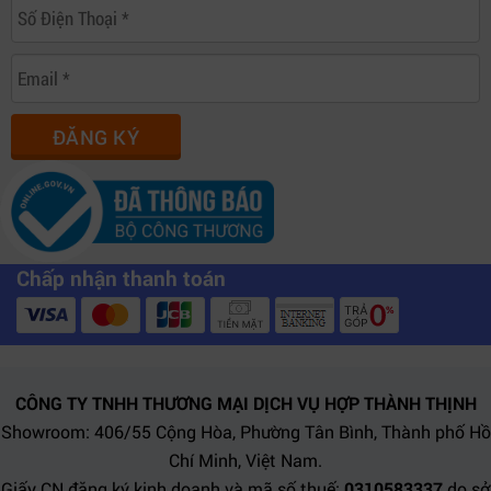
ĐĂNG KÝ
Chấp nhận thanh toán
Blackmagic Intensity Pro 4K – Giải pháp capture PCIe mạnh
mẽ cho creator.
CÔNG TY TNHH THƯƠNG MẠI DỊCH VỤ HỢP THÀNH THỊNH
4. Bảng so sánh Intensity Pro 4K với
Showroom: 406/55 Cộng Hòa, Phường Tân Bình, Thành phố Hồ
các sản phẩm cùng phân khúc
Chí Minh, Việt Nam.
Giấy CN đăng ký kinh doanh và mã số thuế:
0310583337
do sở