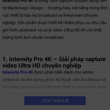
Intensity Pro 4K
là dòng card capture chuyên dụng đến
từ Blackmagic Design – thương hiệu nổi tiếng trong lĩnh
vực thiết bị hậu kỳ, broadcast và livestream chuyên
nghiệp. Sản phẩm được thiết kế nhằm phục vụ nhu cầu
ghi hình, playback và xử lý video Ultra HD 4K với chất
lượng hình ảnh chuẩn broadcast.
1. Intensity Pro 4K – Giải pháp capture
video Ultra HD chuyên nghiệp
Intensity Pro 4K
được phát triển dành cho editor,
streamer, studio dựng phim, kỹ thuật viên broadcast và
nhà sáng tạo nội dung cần một thiết bị capture ổn định,
chất lượng cao. Card sử dụng giao tiếp PCI Express tốc
XEM THÊM
độ cao giúp giảm độ trễ và tăng hiệu suất xử lý video
trong thời gian thực.