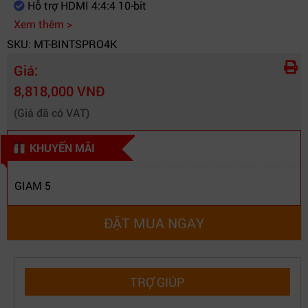
Hỗ trợ HDMI 4:4:4 10-bit
Xem thêm >
SKU: MT-BINTSPRO4K
Giá:
8,818,000 VNĐ
(Giá đã có VAT)
KHUYẾN MÃI
GIAM 5
ĐẶT MUA NGAY
TRỢ GIÚP