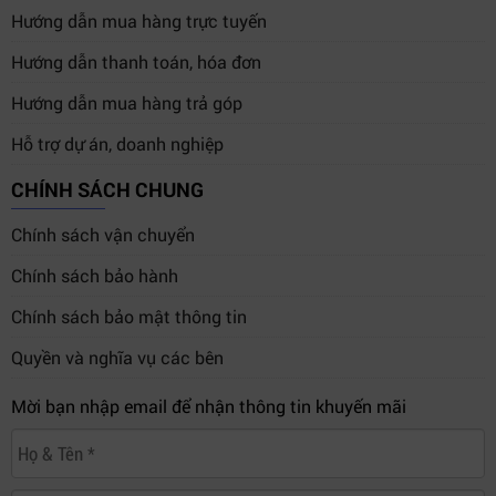
Adobe Premiere Pro
Hướng dẫn mua hàng trực tuyến
Avid Media Composer
Hướng dẫn thanh toán, hóa đơn
OBS Studio
Hướng dẫn mua hàng trả góp
vMix
Hỗ trợ dự án, doanh nghiệp
Wirecast
Final Cut Pro
CHÍNH SÁCH CHUNG
Điều này giúp thiết bị phù hợp cho nhiều nhu cầu khác
Chính sách vận chuyển
nhau từ livestream, dựng phim cho đến phát sóng
Chính sách bảo hành
chuyên nghiệp.
Chính sách bảo mật thông tin
Quyền và nghĩa vụ các bên
Mời bạn nhập email để nhận thông tin khuyến mãi