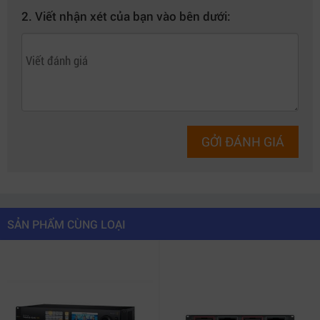
2. Viết nhận xét của bạn vào bên dưới:
GỞI ĐÁNH GIÁ
SẢN PHẨM CÙNG LOẠI
Intensity Pro 4K – Capture HDMI Ultra HD chuyên nghiệp
cho studio hiện đại.
2. Hiệu suất xử lý hình ảnh mạnh mẽ