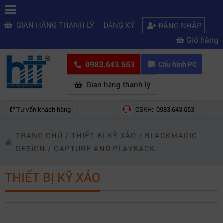
GIAN HÀNG THANH LÝ
ĐĂNG KÝ
ĐĂNG NHẬP
Giỏ hàng
0983.643.653
Cấu hình PC
Gian hàng thanh lý
Tư vấn khách hàng
CSKH: 0983.643.653
TRANG CHỦ
/
THIẾT BỊ KỸ XẢO
/
BLACKMAGIC
DESIGN
/
CAPTURE AND PLAYBACK
THIẾT BỊ KỸ XẢO