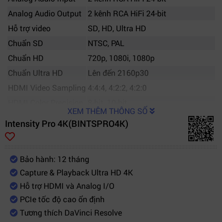
Analog Audio Output
2 kênh RCA HiFi 24-bit
Hỗ trợ video
SD, HD, Ultra HD
Chuẩn SD
NTSC, PAL
Chuẩn HD
720p, 1080i, 1080p
Chuẩn Ultra HD
Lên đến 2160p30
HDMI Video Sampling
4:4:4, 4:2:2, 4:2:0
HDMI Color Precision
8-bit, 10-bit
XEM THÊM THÔNG SỐ
Không gian màu
REC 601, REC 709
Intensity Pro 4K(BINTSPRO4K)
Audio Sampling
48kHz, 24-bit
Codec hỗ trợ
ProRes, DNxHD, DNxHR, AVC-Intra...
Bảo hành: 12 tháng
Hệ điều hành
Windows, Mac OS, Linux
Capture & Playback Ultra HD 4K
Công suất tiêu thụ
17W
Hỗ trợ HDMI và Analog I/O
Phần mềm đi kèm
DaVinci Resolve, Media Express
PCIe tốc độ cao ổn định
Tính năng nổi bật
Up/Down Conversion thời gian thực
Tương thích DaVinci Resolve
Bảo hành
Theo hãng sản xuất