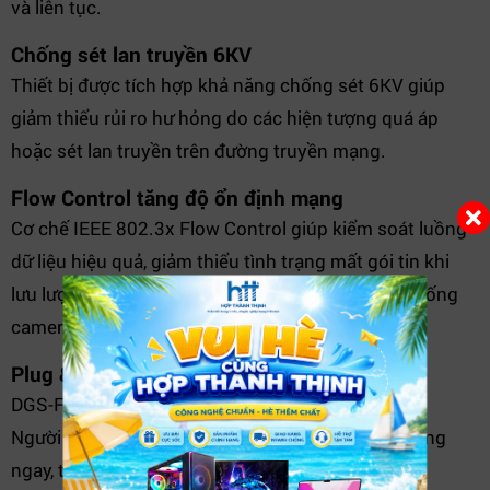
và liên tục.
Chống sét lan truyền 6KV
Thiết bị được tích hợp khả năng chống sét 6KV giúp
giảm thiểu rủi ro hư hỏng do các hiện tượng quá áp
hoặc sét lan truyền trên đường truyền mạng.
Flow Control tăng độ ổn định mạng
Cơ chế IEEE 802.3x Flow Control giúp kiểm soát luồng
dữ liệu hiệu quả, giảm thiểu tình trạng mất gói tin khi
lưu lượng mạng tăng cao, đặc biệt trong các hệ thống
camera giám sát hoạt động 24/7.
Plug & Play dễ triển khai
DGS-F1010P-E không yêu cầu cấu hình phức tạp.
Người dùng chỉ cần kết nối thiết bị là có thể sử dụng
ngay, tiết kiệm thời gian lắp đặt và vận hành.