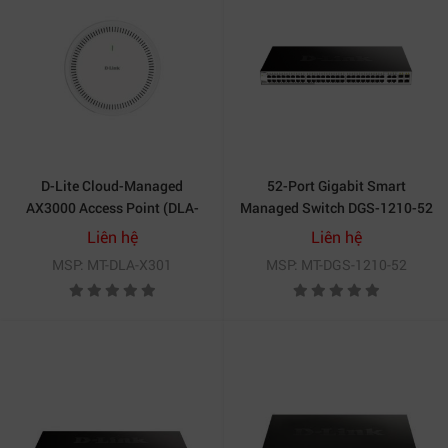
D-Lite Cloud-Managed
52-Port Gigabit Smart
AX3000 Access Point (DLA-
Managed Switch DGS-1210-52
X301)
Liên hệ
Liên hệ
MSP: MT-DLA-X301
MSP: MT-DGS-1210-52