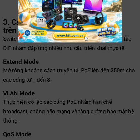
3. Các chế độ vận hành thông minh
trên DGS-F1010P-E
Switch hỗ trợ 4 chế độ hoạt động thông qua công tắc
DIP nhằm đáp ứng nhiều nhu cầu triển khai thực tế.
Extend Mode
Mở rộng khoảng cách truyền tải PoE lên đến 250m cho
các cổng từ 1 đến 8.
VLAN Mode
Thực hiện cô lập các cổng PoE nhằm hạn chế
broadcast, chống bão mạng và tăng cường bảo mật hệ
thống.
QoS Mode