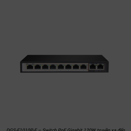
DGS-F1010P-E – Switch PoE Gigabit 120W, truyền xa đến