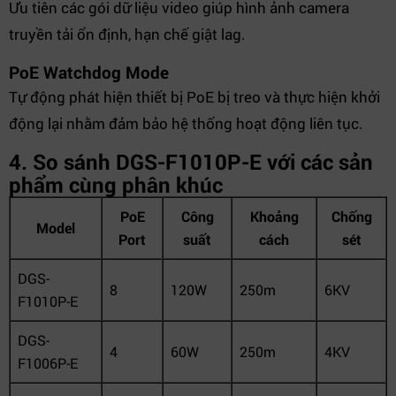
Ưu tiên các gói dữ liệu video giúp hình ảnh camera
truyền tải ổn định, hạn chế giật lag.
PoE Watchdog Mode
Tự động phát hiện thiết bị PoE bị treo và thực hiện khởi
động lại nhằm đảm bảo hệ thống hoạt động liên tục.
4. So sánh DGS-F1010P-E với các sản
phẩm cùng phân khúc
PoE
Công
Khoảng
Chống
Model
Port
suất
cách
sét
DGS-
8
120W
250m
6KV
F1010P-E
DGS-
4
60W
250m
4KV
F1006P-E