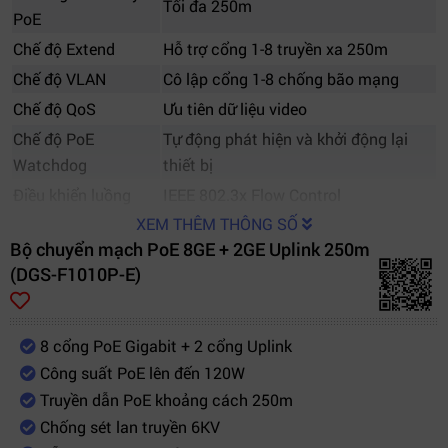
Tối đa 250m
PoE
Chế độ Extend
Hỗ trợ cổng 1-8 truyền xa 250m
Chế độ VLAN
Cô lập cổng 1-8 chống bão mạng
Chế độ QoS
Ưu tiên dữ liệu video
Chế độ PoE
Tự động phát hiện và khởi động lại
Watchdog
thiết bị
Điều khiển luồng
IEEE 802.3x Flow Control
XEM THÊM THÔNG SỐ
Chống sét lan
6KV
Bộ chuyển mạch PoE 8GE + 2GE Uplink 250m
truyền
(DGS-F1010P-E)
Kiểu triển khai
Plug & Play
Nhiệt độ hoạt động
0°C ~ 40°C
Loại cáp hỗ trợ
Cat5e / Cat6
8 cổng PoE Gigabit + 2 cổng Uplink
Camera IP, WiFi AP, VoIP, mạng doanh
Công suất PoE lên đến 120W
Ứng dụng
nghiệp
Truyền dẫn PoE khoảng cách 250m
Chống sét lan truyền 6KV