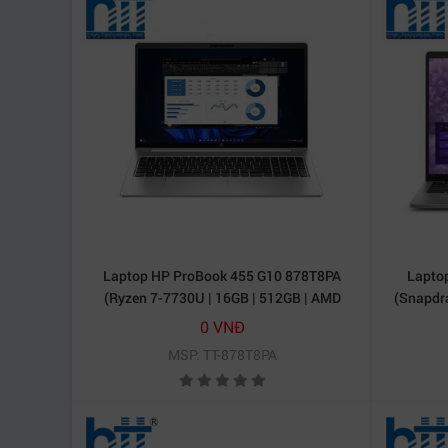
Laptop HP ProBook 455 G10 878T8PA
Laptop
(Ryzen 7-7730U | 16GB | 512GB | AMD
(Snapdra
Radeon Graphics | 15.6 inch FHD | Cảm
512GB | 
0 VNĐ
ứng | Win 11 | Bạc)
MSP: TT-878T8PA