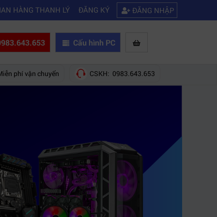
|
 phục laptop không kết nối được wifi
Kinh nghiệm chọn mua máy quay 
IAN HÀNG THANH LÝ
ĐĂNG KÝ
ĐĂNG NHẬP
983.643.653
Cấu hình PC
Miễn phí vận chuyển
CSKH: 0983.643.653