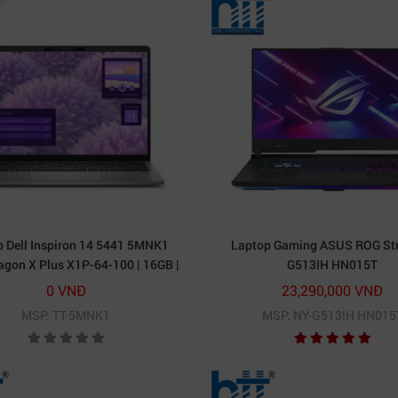
 Dell Inspiron 14 5441 5MNK1
Laptop Gaming ASUS ROG Str
gon X Plus X1P-64-100 | 16GB |
G513IH HN015T
Qualcom Adreno | 14 inch FHD+ |
0 VNĐ
23,290,000 VNĐ
Win 11 | Office 24 | Xám)
MSP: TT-5MNK1
MSP: NY-G513IH HN015