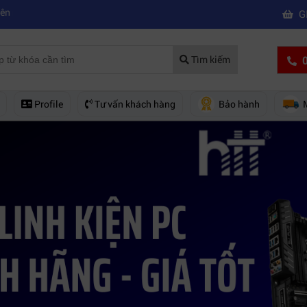
|
máy quay phim hd giá rẻ nên mua của hãng nào?
Mách bạn 5 cách khắc
G
0
Tìm kiếm
Profile
Tư vấn khách hàng
Bảo hành