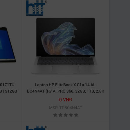
dy0171TU
Laptop HP EliteBook X G1a 14 AI -
B | 512GB
BC4N4AT (R7 AI PRO 360, 32GB, 1TB, 2.8K
0 | Vàng)
OLED 120Hz, Cảm ứng, Win11 Pro)
0 VNĐ
MSP: TT-BC4N4AT