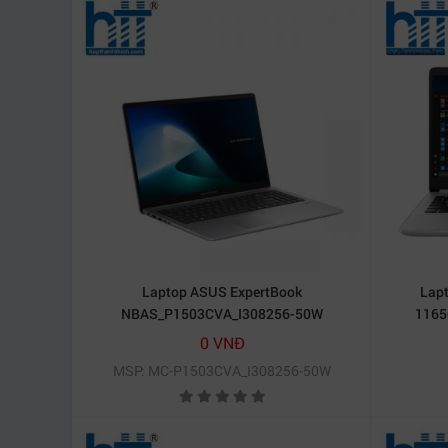
Laptop ASUS ExpertBook
Lapt
NBAS_P1503CVA_I308256-50W
1165
0 VNĐ
MSP: MC-P1503CVA_I308256-50W