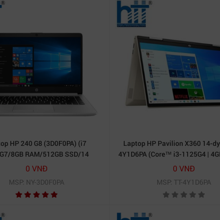
op HP 240 G8 (3D0F0PA) (i7
Laptop HP Pavilion X360 14-
G7/8GB RAM/512GB SSD/14
4Y1D6PA (Core™ i3-1125G4 | 4G
FHD/Dos/Bạc)
| Intel UHD | 14 inch FHD | Win 1
0 VNĐ
0 VNĐ
MSP: NY-3D0F0PA
MSP: TT-4Y1D6PA