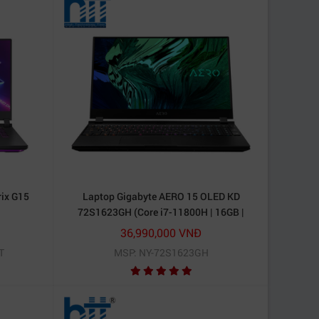
ix G15
Laptop Gigabyte AERO 15 OLED KD
72S1623GH (Core i7-11800H | 16GB |
512GB SSD | RTX™ 3060 6GB | 15.6 inch
36,990,000 VNĐ
UHD | Win 10 | Đen)
T
MSP: NY-72S1623GH