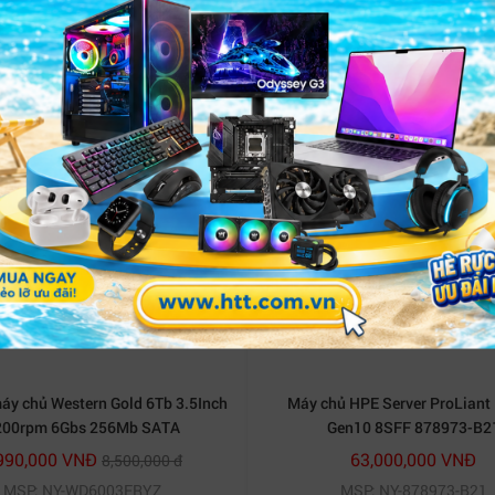
-18%
máy chủ Western Gold 6Tb 3.5Inch
Máy chủ HPE Server ProLiant
200rpm 6Gbs 256Mb SATA
Gen10 8SFF 878973-B2
(WD6003FRYZ)
990,000 VNĐ
63,000,000 VNĐ
8,500,000 đ
MSP: NY-WD6003FRYZ
MSP: NY-878973-B21