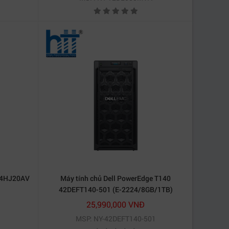
n 4HJ20AV
Máy tính chủ Dell PowerEdge T140
42DEFT140-501 (E-2224/8GB/1TB)
25,990,000 VNĐ
MSP: NY-42DEFT140-501