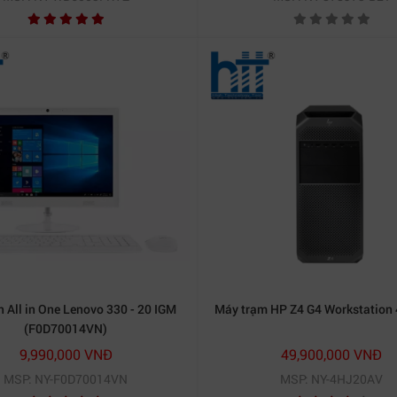
h All in One Lenovo 330 - 20 IGM
Máy trạm HP Z4 G4 Workstatio
(F0D70014VN)
9,990,000 VNĐ
49,900,000 VNĐ
MSP: NY-F0D70014VN
MSP: NY-4HJ20AV