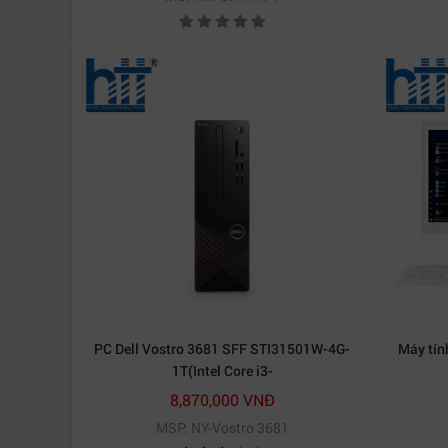
PC Dell Vostro 3681 SFF STI31501W-4G-
Máy tín
1T(Intel Core i3-
10100/4GB/1TBHDD/Windows 10 Home
8,870,000 VNĐ
64-bit/WiFi 802.11ac)
MSP: NY-Vostro 3681