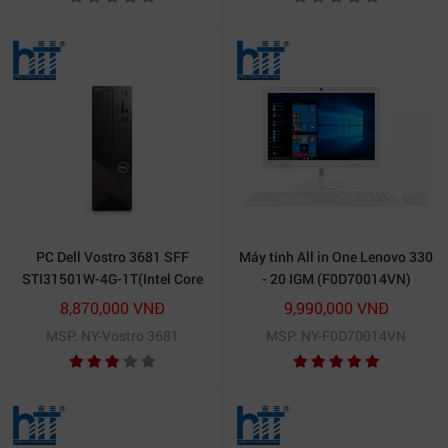
NoOS)
PC Dell Vostro 3681 SFF
Máy tính All in One Lenovo 330
STI31501W-4G-1T(Intel Core
- 20 IGM (F0D70014VN)
i3-
8,870,000 VNĐ
9,990,000 VNĐ
10100/4GB/1TBHDD/Windows
MSP: NY-Vostro 3681
MSP: NY-F0D70014VN
10 Home 64-bit/WiFi
802.11ac)