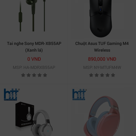
Tai nghe Sony MDR-XB55AP
Chuột Asus TUF Gaming M4
(Xanh lá)
Wireless
0 VNĐ
890,000 VNĐ
MSP: HA-MDRXB55AP
MSP: NY-MTUFM4W