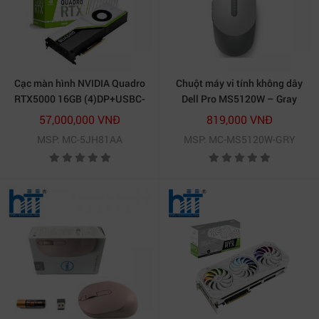
Cạc màn hình NVIDIA Quadro
Chuột máy vi tính không dây
RTX5000 16GB (4)DP+USBC-
Dell Pro MS5120W – Gray
5JH81AA(HP)
57,000,000 VNĐ
819,000 VNĐ
MSP: MC-5JH81AA
MSP: MC-MS5120W-GRY