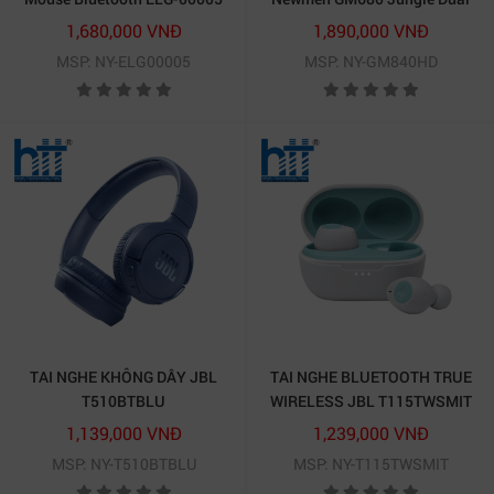
(Đen)
mode ( G-Pro Silvery Speed)
1,680,000 VNĐ
1,890,000 VNĐ
MSP: NY-ELG00005
MSP: NY-GM840HD
TAI NGHE KHÔNG DÂY JBL
TAI NGHE BLUETOOTH TRUE
T510BTBLU
WIRELESS JBL T115TWSMIT
1,139,000 VNĐ
1,239,000 VNĐ
MSP: NY-T510BTBLU
MSP: NY-T115TWSMIT