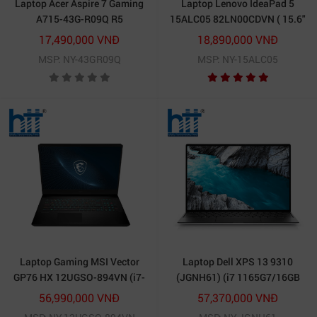
Laptop Acer Aspire 7 Gaming
Laptop Lenovo IdeaPad 5
A715-43G-R09Q R5
15ALC05 82LN00CDVN ( 15.6"
5625U/16GB/512GB/15.6"FHD/NVIDIA
AMD Ryzen 7
17,490,000 VNĐ
18,890,000 VNĐ
RTX3050/Win11
5700U/8GB/512GB
MSP: NY-43GR09Q
MSP: NY-15ALC05
SSD/Windows 10 Home SL 64-
bit/1.7kg)
Laptop Gaming MSI Vector
Laptop Dell XPS 13 9310
GP76 HX 12UGSO-894VN (i7-
(JGNH61) (i7 1165G7/16GB
12700H | 32GB | 1TB | RTX
RAM/512GBSSD/13.4 inch
56,990,000 VNĐ
57,370,000 VNĐ
3070Ti | 17.3 inch QHD |
UHD Touch/Bút cảm ứng/Win