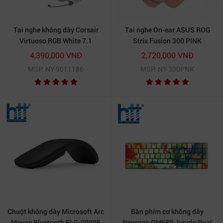
Tai nghe không dây Corsair
Tai nghe On-ear ASUS ROG
Virtuoso RGB White 7.1
Strix Fusion 300 PINK
Surround (CA-9011186-AP)
4,390,000 VNĐ
2,720,000 VNĐ
MSP: NY-9011186
MSP: NY-300PNK
Chuột không dây Microsoft Arc
Bàn phím cơ không dây
Mouse Bluetooth ELG-00005
Newmen GM680 Jungle Dual