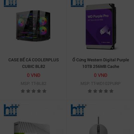
CASE BỂ CÁ COOLERPLUS
Ổ Cứng Western Digital Purple
CUBIC BL82
10TB 256MB Cache
WD102PURP
0 VNĐ
0 VNĐ
MSP: TT-BL82
MSP: TT-WD102PURP