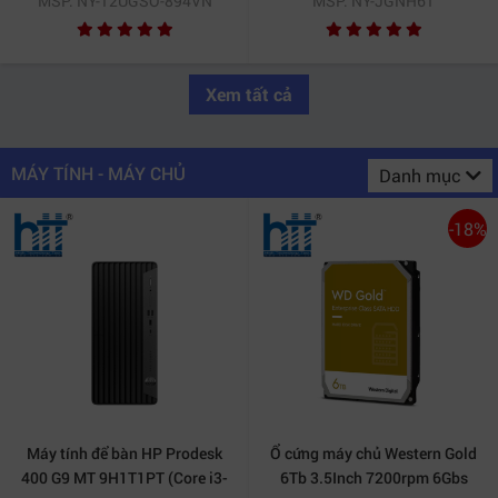
MSP: NY-12UGSO-894VN
MSP: NY-JGNH61
Windows 11 | Black)
10/Bạc) (2020)
Xem tất cả
MÁY TÍNH - MÁY CHỦ
Danh mục
-18%
Máy tính để bàn HP Prodesk
Ổ cứng máy chủ Western Gold
400 G9 MT 9H1T1PT (Core i3-
6Tb 3.5Inch 7200rpm 6Gbs