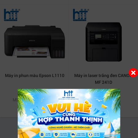
Máy in phun màu Epson L1110
Máy in laser trắng đen CANON
MF 241D
3,489,000 VNĐ
8,290,000 VNĐ
MSP: NY-EPSONL1110
MSP: NY-MF241D
Xem tất cả