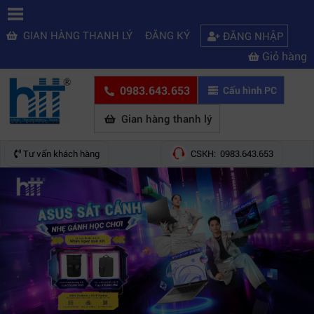
GIAN HÀNG THANH LÝ
ĐĂNG KÝ
ĐĂNG NHẬP
Giỏ hàng
0983.643.653
Cấu hình PC
Gian hàng thanh lý
Tư vấn khách hàng
CSKH: 0983.643.653