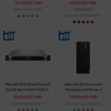
13100/ Intel Q670/ 8GB/
256Mb SATA (WD6003FRYZ)
13,190,000 VNĐ
6,990,000 VNĐ
512GB SSD/ Intel UHD
8,500,000 đ
MSP: NY-9H1T1PT
Graphics 770/ Windows 11
MSP: NY-WD6003FRYZ
Home)
Máy chủ HPE Server ProLiant
Máy tính để bàn Lenovo
DL160 Gen10 8SFF 878973-
ThinkCentre M70t Gen 4
B21
12DL000MVA (Core i7 13700/
63,000,000 VNĐ
19,089,000 VNĐ
Intel Q670/ 16GB/ 512GB
MSP: NY-878973-B21
MSP: NY-12DL000MVA
SSD/ Intel UHD Graphics 770/