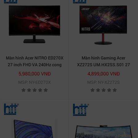
Màn hình Acer NITRO ED270X
Màn hình Gaming Acer
27 inch FHD VA 240Hz cong
XZ272S UM.HX2SS.S01 27
inch FHD 165Hz Cong
5,980,000 VNĐ
4,899,000 VNĐ
MSP: NY-ED270X
MSP: NY-XZ272S