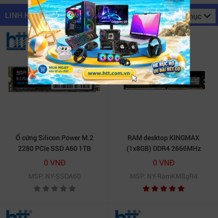
LINH KIỆN MÁY TÍNH
Danh mục
Ổ cứng Silicon Power M.2
RAM desktop KINGMAX
2280 PCIe SSD A60 1TB
(1x8GB) DDR4 2666MHz
0 VNĐ
0 VNĐ
MSP: NY-SSDA60
MSP: NY-RamKM8gR4