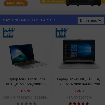
MÁY TÍNH XÁCH TAY - LAPTOP
Danh mục
Laptop ASUS ExpertBook
Laptop HP 240 G8 (3D0F0PA)
NBAS_P1503CVA_I308256-
(i7 1165G7/8GB RAM/512GB
50W
SSD/14 FHD/Dos/Bạc)
0 VNĐ
0 VNĐ
MSP: MC-P1503CVA_I308256-50W
MSP: NY-3D0F0PA