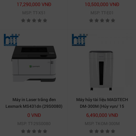
XGA)
XGA)
17,290,000 VNĐ
10,500,000 VNĐ
MSP: TT-X51
MSP: TT-E01
Máy in Laser trắng đen
Máy hủy tài liệu MAGITECH
Lexmark MS431dn (29S0080)
DM-300M (Hủy vụn/ 15
Tờ/lần/ A4/A5)
0 VNĐ
6,490,000 VNĐ
MSP: TT-29S0080
MSP: TK-DM-300M