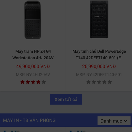
Máy trạm HP Z4 G4
Máy tính chủ Dell PowerEdge
Workstation 4HJ20AV
T140 42DEFT140-501 (E-
2224/8GB/1TB)
49,900,000 VNĐ
25,990,000 VNĐ
MSP: NY-4HJ20AV
MSP: NY-42DEFT140-501
Xem tất cả
MÁY IN - TB VĂN PHÒNG
Danh mục