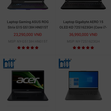
Laptop Gaming ASUS ROG
Laptop Gigabyte AERO 15
Strix G15 G513IH HN015T
OLED KD 72S1623GH (Core i7-
11800H | 16GB | 512GB SSD |
23,290,000 VNĐ
36,990,000 VNĐ
RTX™ 3060 6GB | 15.6 inch
MSP: NY-G513IH HN015T
MSP: NY-72S1623GH
UHD | Win 10 | Đen)