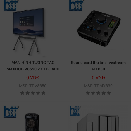
MÀN HÌNH TƯƠNG TÁC
Sound card thu âm livestream
MAXHUB V8650 V7 XBOARD
MX630
86 INCH
0 VNĐ
0 VNĐ
MSP: TT-V8650
MSP: TT-MX630