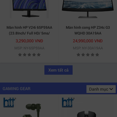
Màn hình HP V24i 65P59AA
Màn hình cong HP Z34c G3
(23.8Inch/ Full HD/ 5ms/
WQHD 30A19AA
75HZ/ 250cd/m2/ IPS)
3,290,000 VNĐ
24,990,000 VNĐ
MSP: NY-65P59AA
MSP: NY-30A19AA
Xem tất cả
GAMING GEAR
Danh mục