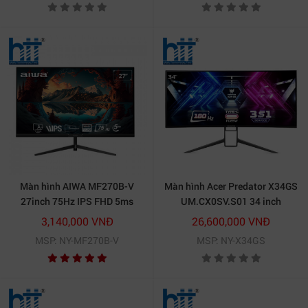
Màn hình AIWA MF270B-V
Màn hình Acer Predator X34GS
27inch 75Hz IPS FHD 5ms
UM.CX0SV.S01 34 inch
Ultrawide QHD IPS 144Hz
3,140,000 VNĐ
26,600,000 VNĐ
Cong
MSP: NY-MF270B-V
MSP: NY-X34GS