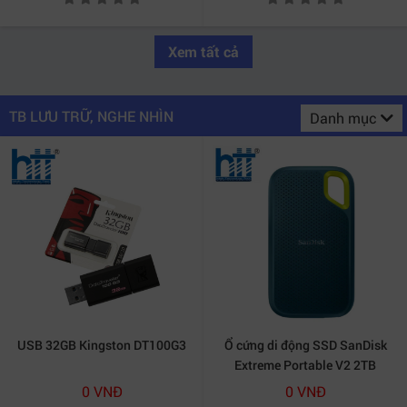
Xem tất cả
TB LƯU TRỮ, NGHE NHÌN
Danh mục
USB 32GB Kingston DT100G3
Ổ cứng di động SSD SanDisk
Extreme Portable V2 2TB
(Monterey) (SDSSDE61-2T00-
0 VNĐ
0 VNĐ
G25M)