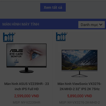
Xem tất cả
MÀN HÌNH MÁY TÍNH
Danh mục
Màn hình ASUS VZ239HR - 23
Màn hình ViewSonic VX3276-
inch IPS Full HD
2K-MHD-2 32" IPS 2K 75Hz
HDR10
2,599,000 VNĐ
5,890,000 VNĐ
MSP: NY-VZ239HR
MSP: NY-VX3276-2K-MHD-2