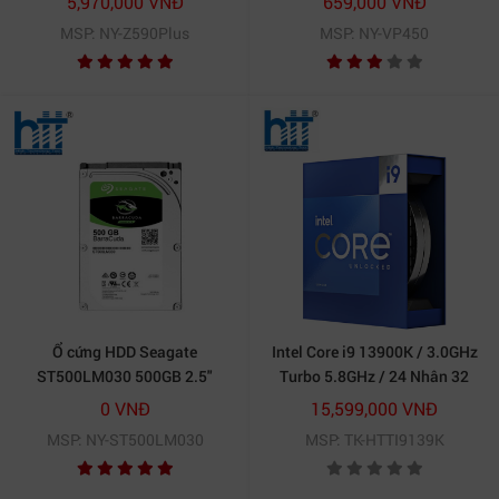
5,970,000 VNĐ
659,000 VNĐ
MSP: NY-Z590Plus
MSP: NY-VP450
Ổ cứng HDD Seagate
Intel Core i9 13900K / 3.0GHz
ST500LM030 500GB 2.5"
Turbo 5.8GHz / 24 Nhân 32
SATA 3 - ST500LM030
Luồng / 36MB / LGA 1700
0 VNĐ
15,599,000 VNĐ
MSP: NY-ST500LM030
MSP: TK-HTTI9139K