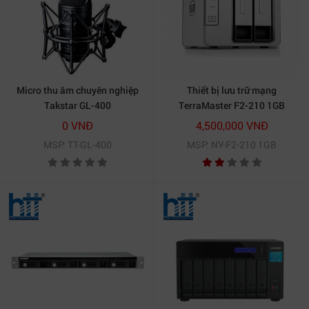
Micro thu âm chuyên nghiệp
Thiết bị lưu trữ mạng
Takstar GL-400
TerraMaster F2-210 1GB
(Chưa có ổ cứng)
0 VNĐ
4,500,000 VNĐ
MSP: TT-GL-400
MSP: NY-F2-210 1GB