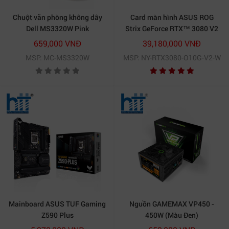
Chuột văn phòng không dây
Card màn hình ASUS ROG
Dell MS3320W Pink
Strix GeForce RTX™ 3080 V2
White OC Edition 10GB
659,000 VNĐ
39,180,000 VNĐ
GDDR6X (ROG-STRIX-
MSP: MC-MS3320W
MSP: NY-RTX3080-O10G-V2-W
RTX3080-O10G-V2-WHITE)
Mainboard ASUS TUF Gaming
Nguồn GAMEMAX VP450 -
Z590 Plus
450W (Màu Đen)