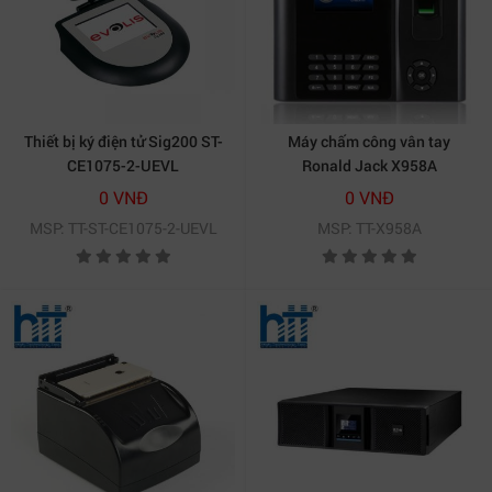
Thiết bị ký điện tử Sig200 ST-
Máy chấm công vân tay
CE1075-2-UEVL
Ronald Jack X958A
0 VNĐ
0 VNĐ
MSP: TT-ST-CE1075-2-UEVL
MSP: TT-X958A