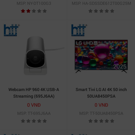
MSP: NY-DT100G3
MSP: HA-SDSSDE612T00G25M
Webcam HP 960 4K USB-A
Smart Tivi LG AI 4K 50 inch
Streaming (695J6AA)
50UA8450PSA
0 VNĐ
0 VNĐ
MSP: TT-695J6AA
MSP: TT-50UA8450PSA