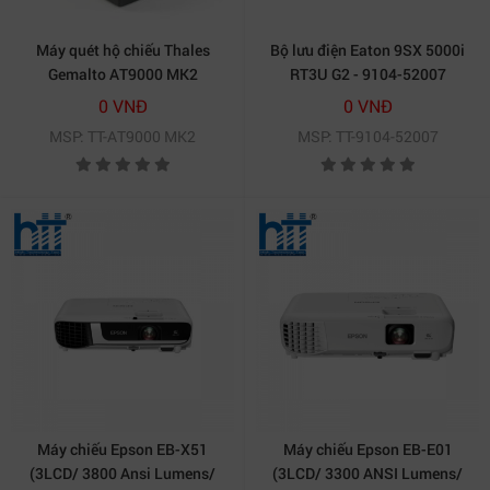
Máy quét hộ chiếu Thales
Bộ lưu điện Eaton 9SX 5000i
Gemalto AT9000 MK2
RT3U G2 - 9104-52007
(5000VA / 4500W)
0 VNĐ
0 VNĐ
MSP: TT-AT9000 MK2
MSP: TT-9104-52007
Máy chiếu Epson EB-X51
Máy chiếu Epson EB-E01
(3LCD/ 3800 Ansi Lumens/
(3LCD/ 3300 ANSI Lumens/