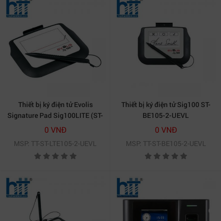
Thiết bị ký điện tử Evolis
Thiết bị ký điện tử Sig100 ST-
Signature Pad Sig100LITE (ST-
BE105-2-UEVL
LTE105-2-UEVL)
0 VNĐ
0 VNĐ
MSP: TT-ST-LTE105-2-UEVL
MSP: TT-ST-BE105-2-UEVL